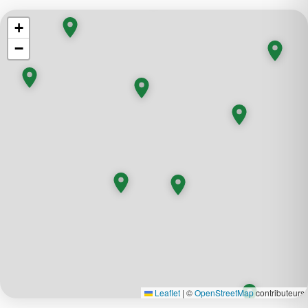
+
−
Leaflet
|
©
OpenStreetMap
contributeurs