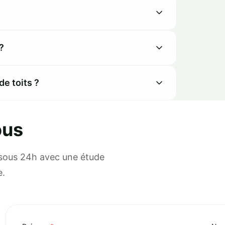
?
de toits ?
ous
 sous 24h avec une étude
e.