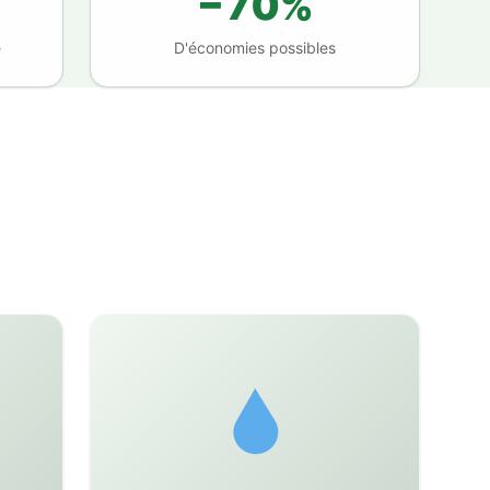
−70%
e
D'économies possibles