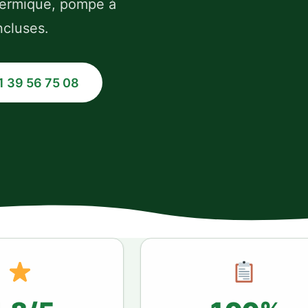
thermique, pompe à
ncluses.
1 39 56 75 08