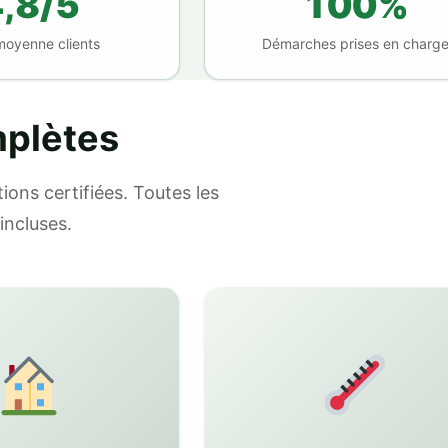
,8/5
100%
moyenne clients
Démarches prises en charg
mplètes
ions certifiées. Toutes les
incluses.